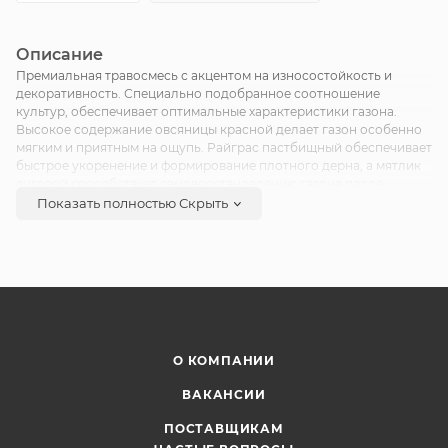
Описание
Премиальная травосмесь с акцентом на износостойкость и
декоративность. Специально подобранное соотношение
культур, обеспечивает оптимальные характеристики газона.
Высокое содержание овсяницы красной делает газон особенно
мягким и приятным на ощупь. Райграс пастбищный обеспечивает
быстрое укоренение и формирование плотного дерна, а мятлик
луговой способствует самовосстановлению газона после
нагрузок. Идеально подходит для территорий с высокой
Показать полностью
Скрыть
проходимостью и переменным освещением.
О КОМПАНИИ
ВАКАНСИИ
ПОСТАВЩИКАМ