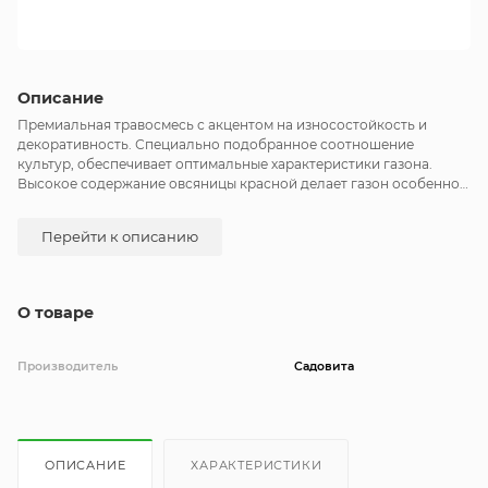
Описание
Премиальная травосмесь с акцентом на износостойкость и
декоративность. Специально подобранное соотношение
культур, обеспечивает оптимальные характеристики газона.
Высокое содержание овсяницы красной делает газон особенно
мягким и приятным на ощупь. Райграс пастбищный обеспечивает
быстрое укоренение и формирование плотного дерна, а мятлик
Перейти к описанию
луговой способствует самовосстановлению газона после
нагрузок. Идеально подходит для территорий с высокой
проходимостью и переменным освещением.
О товаре
Производитель
Садовита
ОПИСАНИЕ
ХАРАКТЕРИСТИКИ