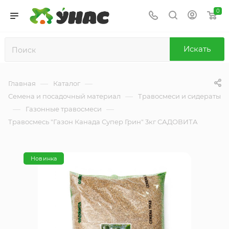
0
Искать
—
—
Главная
Каталог
—
Семена и посадочный материал
Травосмеси и сидераты
—
—
Газонные травосмеси
Травосмесь "Газон Канада Супер Грин" 3кг САДОВИТА
Новинка