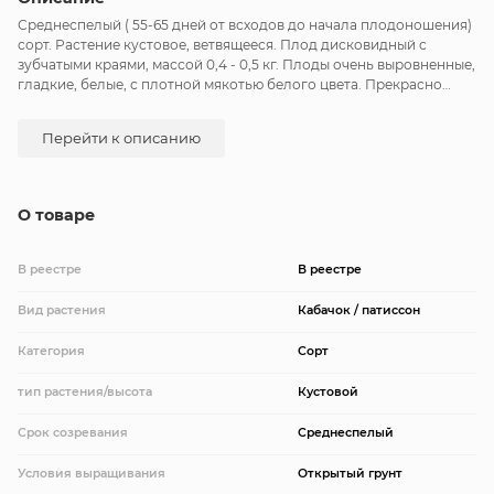
Среднеспелый ( 55-65 дней от всходов до начала плодоношения)
сорт. Растение кустовое, ветвящееся. Плод дисковидный с
зубчатыми краями, массой 0,4 - 0,5 кг. Плоды очень выровненные,
гладкие, белые, с плотной мякотью белого цвета. Прекрасно
подойдут для всех видов кулинарной переработки, для
цельноплодного консервирования, сохраняют свои качества в
Перейти к описанию
замороженном виде. Сорт высокоурожайный, устойчив к
болезням.
О товаре
В реестре
В реестре
Вид растения
Кабачок / патиссон
Категория
Сорт
тип растения/высота
Кустовой
Срок созревания
Среднеспелый
Условия выращивания
Открытый грунт