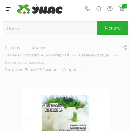
0
Искать
—
—
Главная
Каталог
—
—
Семена и посадочный материал
Семена овощей
—
Семена патиссонов
Патиссон Белые 13 Заморозь! Гавриш Ц