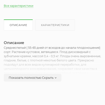
Все характеристики
ОПИСАНИЕ
ХАРАКТЕРИСТИКИ
Описание
Среднеспелый ( 55-65 дней от всходов до начала плодоношения)
сорт. Растение кустовое, ветвящееся. Плод дисковидный с
зубчатыми краями, массой 0,4 - 0,5 кг. Плоды очень выровненные,
гладкие, белые, с плотной мякотью белого цвета. Прекрасно
подойдут для всех видов кулинарной переработки, для
цельноплодного консервирования, сохраняют свои качества в
замороженном виде. Сорт высокоурожайный, устойчив к
болезням.
Показать полностью
Скрыть