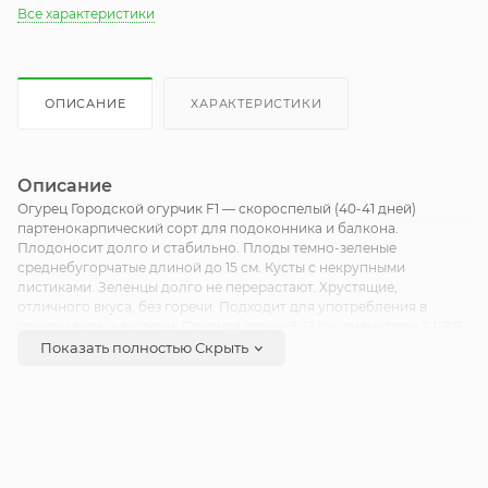
Все характеристики
ОПИСАНИЕ
ХАРАКТЕРИСТИКИ
Описание
Огурец Городской огурчик F1 — скороспелый (40-41 дней)
партенокарпический сорт для подоконника и балкона.
Плодоносит долго и стабильно. Плоды темно-зеленые
среднебугорчатые длиной до 15 см. Кусты с некрупными
листиками. Зеленцы долго не перерастают. Хрустящие,
отличного вкуса, без горечи. Подходит для употребления в
свежем виде и засолки. Средняя длина 9-12 см, диаметром 2,1-2,7
см, массой 75-90 г. Средняя плотность посадки в теплицах
Показать полностью
Скрыть
составляет 2,5-3 растений на квадратный метр, в открытом грунте
4-5 растений на квадратный метр.