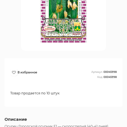
Артикул:
00045998
Код:
00045998
Товар продается по 10 штук
Описание
Огурец Городской огурчик F1 — скороспелый (40-41 дней)