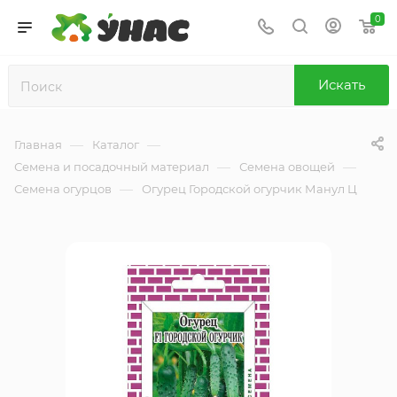
0
Искать
—
—
Главная
Каталог
—
—
Семена и посадочный материал
Семена овощей
—
Семена огурцов
Огурец Городской огурчик Манул Ц