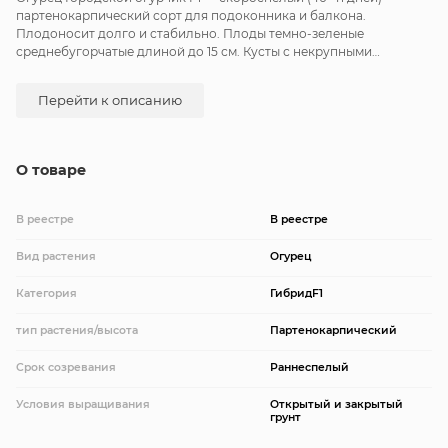
партенокарпический сорт для подоконника и балкона.
Плодоносит долго и стабильно. Плоды темно-зеленые
среднебугорчатые длиной до 15 см. Кусты с некрупными
листиками. Зеленцы долго не перерастают. Хрустящие,
отличного вкуса, без горечи. Подходит для употребления в
Перейти к описанию
свежем виде и засолки. Средняя длина 9-12 см, диаметром 2,1-2,7
см, массой 75-90 г. Средняя плотность посадки в теплицах
составляет 2,5-3 растений на квадратный метр, в открытом грунте
4-5 растений на квадратный метр.
О товаре
В реестре
В реестре
Вид растения
Огурец
Категория
ГибридF1
тип растения/высота
Партенокарпический
Срок созревания
Раннеспелый
Условия выращивания
Открытый и закрытый
грунт