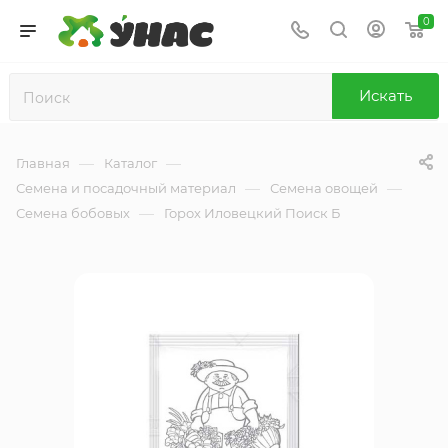
0
Искать
—
—
Главная
Каталог
—
—
Семена и посадочный материал
Семена овощей
—
Семена бобовых
Горох Иловецкий Поиск Б