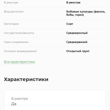
В реестре
В реестре
Вид растения
Бобовые культуры (фасоль,
бобы, горох)
Категория
Сорт
тип растения/высота
Среднерослый
Срок созревания
Среднеранний
Условия выращивания
Открытый грунт
Все характеристики
Характеристики
В реестре
Да