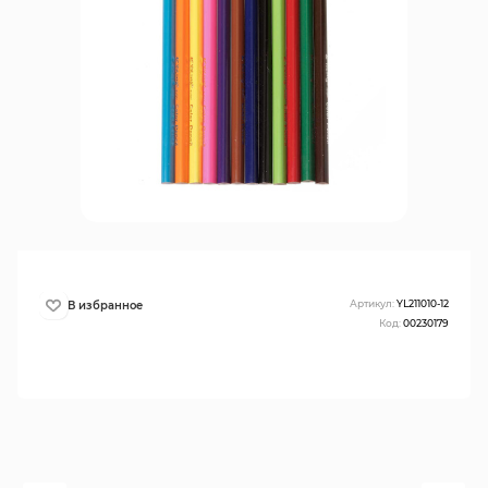
Артикул:
YL211010-12
Код:
00230179