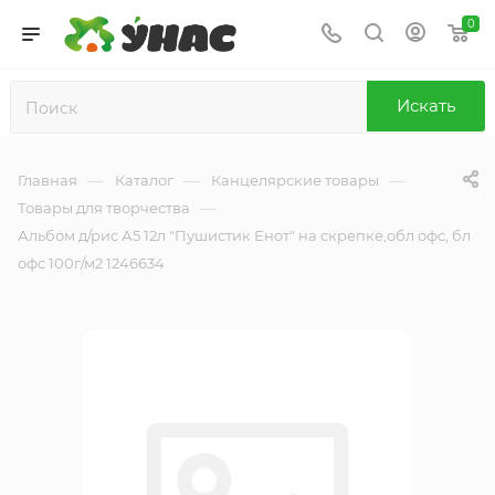
0
Искать
—
—
—
Главная
Каталог
Канцелярские товары
—
Товары для творчества
Альбом д/рис А5 12л "Пушистик Енот" на скрепке,обл офс, бл
офс 100г/м2 1246634