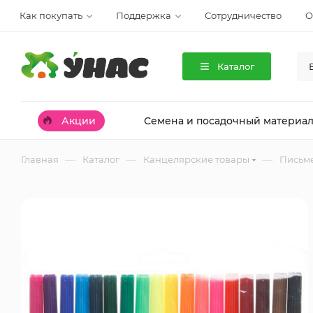
Как покупать
Поддержка
Сотрудничество
О
Каталог
Акции
Семена и посадочный материа
—
—
—
Главная
Каталог
Канцелярские товары
Письм