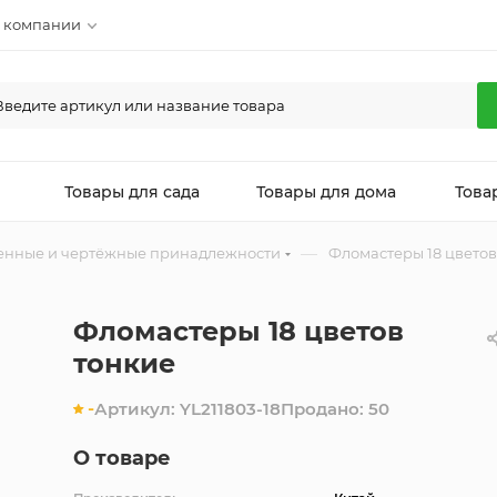
 компании
л
Товары для сада
Товары для дома
Това
—
енные и чертёжные принадлежности
Фломастеры 18 цветов
Фломастеры 18 цветов
тонкие
-
Артикул:
YL211803-18
Продано:
50
О товаре