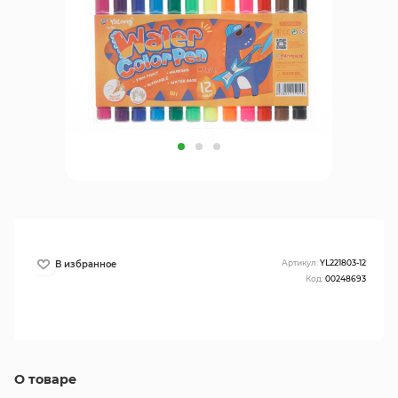
Артикул:
YL221803-12
Код:
00248693
О товаре