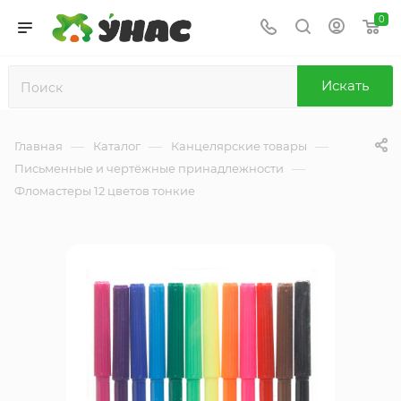
0
Искать
—
—
—
Главная
Каталог
Канцелярские товары
—
Письменные и чертёжные принадлежности
Фломастеры 12 цветов тонкие