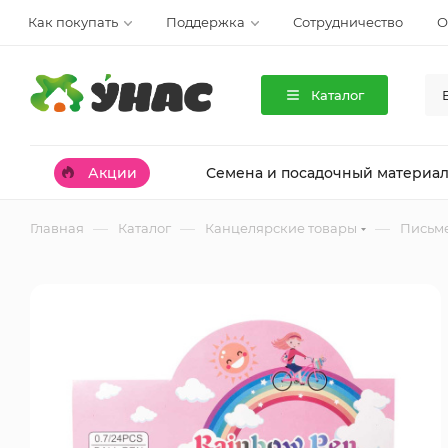
Как покупать
Поддержка
Сотрудничество
О
Каталог
Акции
Семена и посадочный материа
—
—
—
Главная
Каталог
Канцелярские товары
Письм