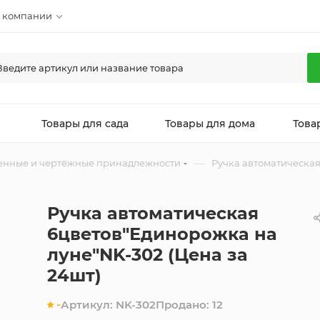
 компании
л
Товары для сада
Товары для дома
Това
—
енные и чертёжные принадлежности
Ручка автоматическая
Ручка автоматическая
6цветов"Единорожка на
луне"NK-302 (Цена за
24шт)
-
Артикул:
NK-302
Продано:
12