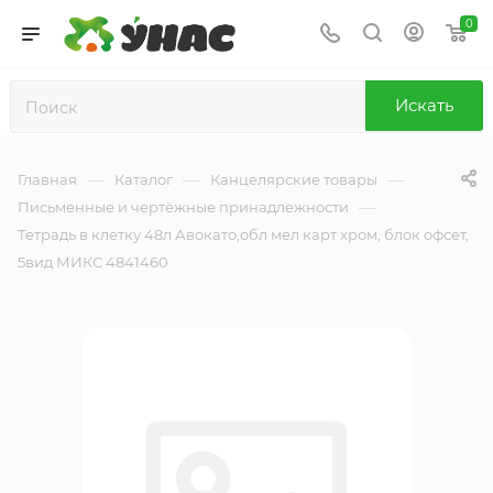
0
Искать
—
—
—
Главная
Каталог
Канцелярские товары
—
Письменные и чертёжные принадлежности
Тетрадь в клетку 48л Авокато,обл мел карт хром, блок офсет,
5вид МИКС 4841460