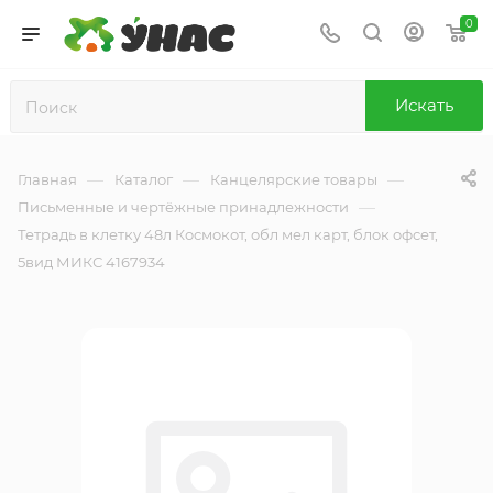
0
Искать
—
—
—
Главная
Каталог
Канцелярские товары
—
Письменные и чертёжные принадлежности
Тетрадь в клетку 48л Космокот, обл мел карт, блок офсет,
5вид МИКС 4167934