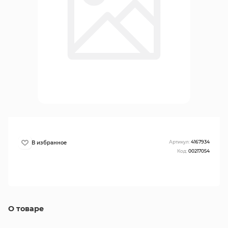
Артикул:
4167934
Код:
00217054
О товаре