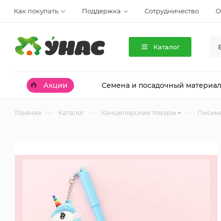
Как покупать
Поддержка
Сотрудничество
О
Каталог
Акции
Семена и посадочный материа
—
—
—
Главная
Каталог
Канцелярские товары
Письм