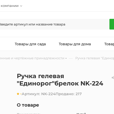
 компании
л
Товары для сада
Товары для дома
Това
—
енные и чертёжные принадлежности
Ручка гелевая "Едино
Ручка гелевая
"Единорог"брелок NK-224
-
Артикул:
NK-224
Продано:
217
О товаре