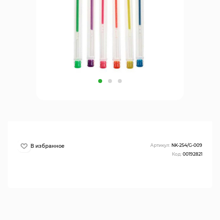
Артикул:
NK-254/G-009
Код:
00192821