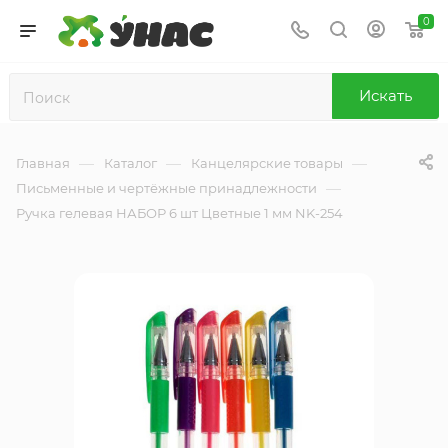
0
Искать
—
—
—
Главная
Каталог
Канцелярские товары
—
Письменные и чертёжные принадлежности
Ручка гелевая НАБОР 6 шт Цветные 1 мм NK-254