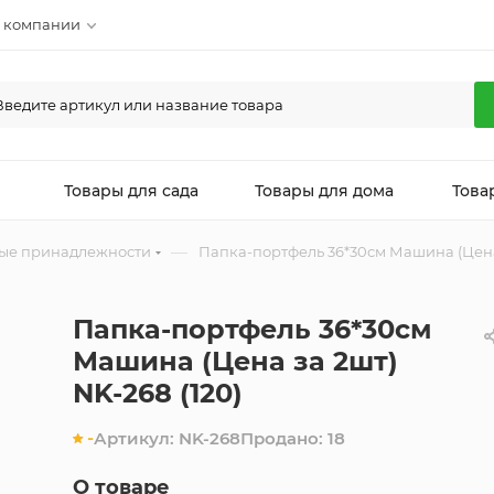
 компании
л
Товары для сада
Товары для дома
Това
—
ые принадлежности
Папка-портфель 36*30см Машина (Цена 
Папка-портфель 36*30см
Машина (Цена за 2шт)
NK-268 (120)
-
Артикул:
NK-268
Продано:
18
О товаре