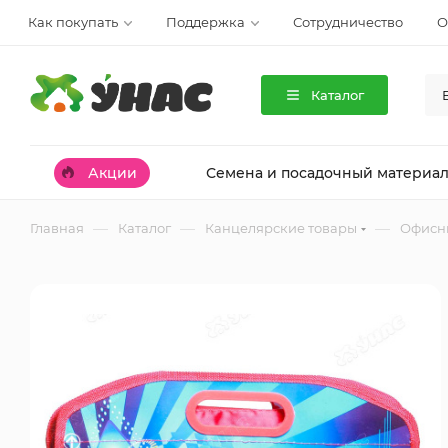
Как покупать
Поддержка
Сотрудничество
О
Каталог
Акции
Семена и посадочный материа
—
—
—
Главная
Каталог
Канцелярские товары
Офисн