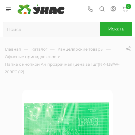
0
Искать
—
—
—
Главная
Каталог
Канцелярские товары
—
Офисные принадлежности
Папка с кнопкой А4 прозрачная (цена за 1шт)NK-138/W-
209FC (12)