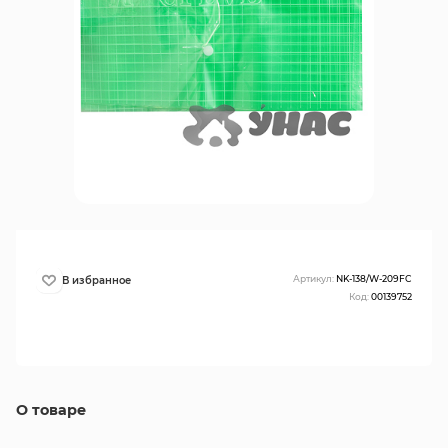
Артикул:
NK-138/W-209FC
Код:
00139752
О товаре