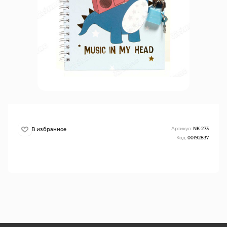
Артикул:
NK-273
Код:
00192837