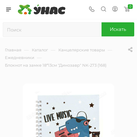
0
Искать
—
—
—
Главная
Каталог
Канцелярские товары
—
Ежедневники
Блокнот на замке 18*13см "Динозавр" NK-273 (168)