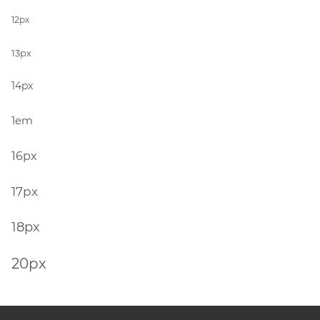
12px
13px
14px
1em
16px
17px
18px
20px