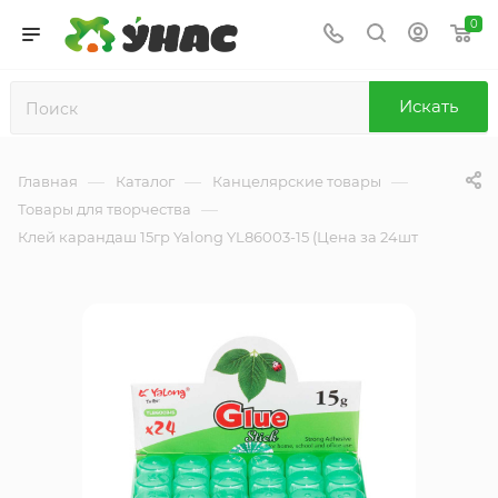
0
Искать
—
—
—
Главная
Каталог
Канцелярские товары
—
Товары для творчества
Клей карандаш 15гр Yalong YL86003-15 (Цена за 24шт