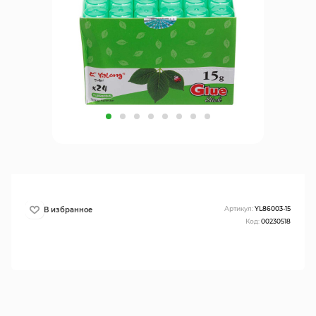
Артикул:
YL86003-15
Код:
00230518