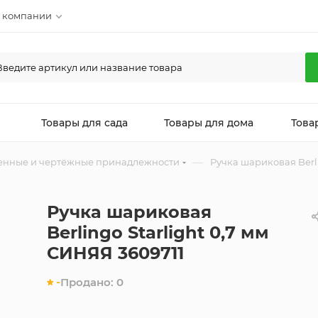
 компании
л
Товары для сада
Товары для дома
Това
—
енные и чертёжные принадлежности
Ручка шариковая Berli
Ручка шариковая
Berlingo Starlight 0,7 мм
СИНЯЯ 3609711
-
Продано:
0