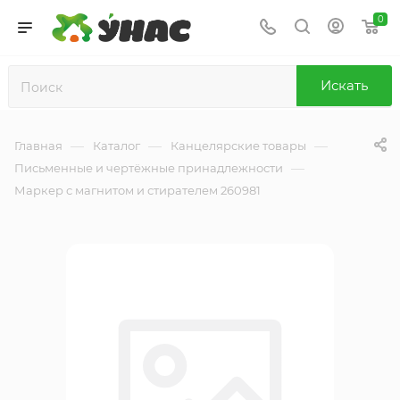
0
Искать
—
—
—
Главная
Каталог
Канцелярские товары
—
Письменные и чертёжные принадлежности
Маркер с магнитом и стирателем 260981