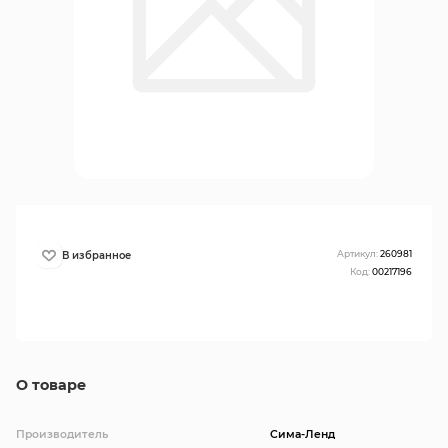
Артикул:
260981
Код:
00217196
О товаре
Производитель
Сима-Ленд