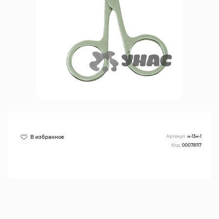
Артикул:
н-13н-1
Код:
00078117