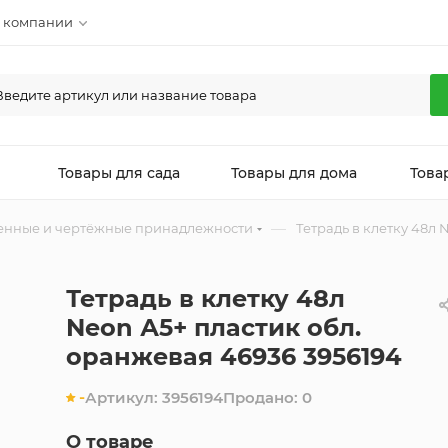
 компании
л
Товары для сада
Товары для дома
Това
—
енные и чертёжные принадлежности
Тетрадь в клетку 48л 
Тетрадь в клетку 48л
Neon А5+ пластик обл.
оранжевая 46936 3956194
-
Артикул:
3956194
Продано:
0
О товаре