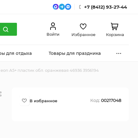
+7 (8412) 93-27-44
Войти
Избранное
Корзина
ры для отдыха
Товары для праздника
Neon А5+ пластик обл. оранжевая 46936 3956194
Код:
00217048