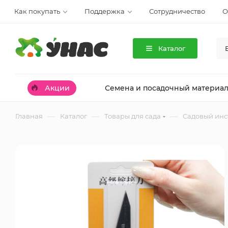
Как покупать
Поддержка
Сотрудничество
О
Каталог
Акции
Семена и посадочный материа
—
—
—
Главная
Каталог
Товары для сада
Садовый инс