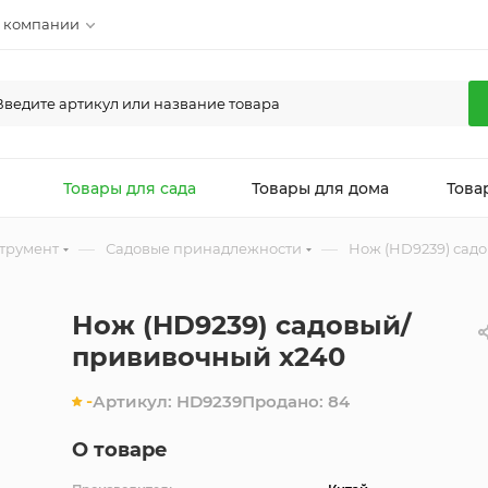
 компании
л
Товары для сада
Товары для дома
Това
—
—
трумент
Садовые принадлежности
Нож (HD9239) сад
Нож (HD9239) садовый/
прививочный х240
-
Артикул:
HD9239
Продано:
84
О товаре