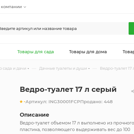
 компании
л
Товары для сада
Товары для дома
Това
—
—
 сада и дачи
Дачные туалеты и души
Ведро-туалет 17
Ведро-туалет 17 л серый
-
Артикул:
ING30001FСР
Продано:
448
Описание
Ведро-туалет объемом 17 л выполнено из прочног
пластика, позволяющего выдерживать вес до 100