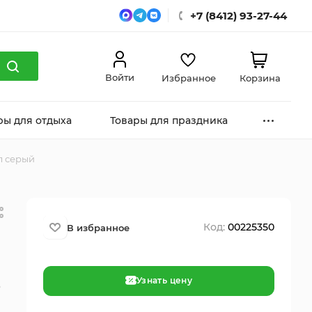
+7 (8412) 93-27-44
Войти
Избранное
Корзина
ры для отдыха
Товары для праздника
 л серый
Код:
00225350
Узнать цену
о