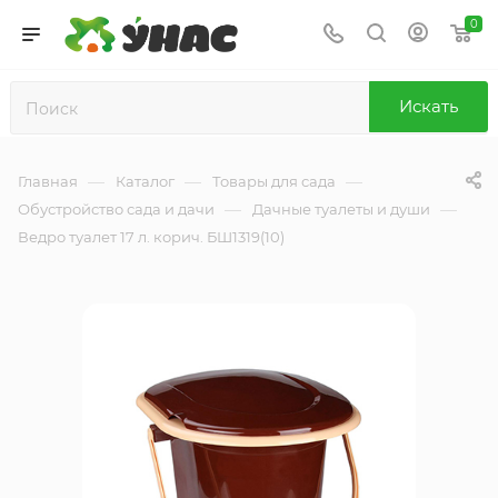
0
Искать
—
—
—
Главная
Каталог
Товары для сада
—
—
Обустройство сада и дачи
Дачные туалеты и души
Ведро туалет 17 л. корич. БШ1319(10)