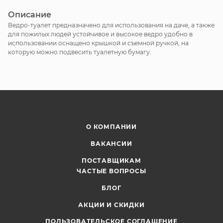
Описание
Ведро-туалет предназначено для использования на даче, а также
для пожилых людей устойчивое и высокое ведро удобно в
использовании оснащено крышкой и съемной ручкой, на
которую можно подвесить туалетную бумагу.
О КОМПАНИИ
ВАКАНСИИ
ПОСТАВЩИКАМ
ЧАСТЫЕ ВОПРОСЫ
БЛОГ
АКЦИИ И СКИДКИ
ПОЛЬЗОВАТЕЛЬСКОЕ СОГЛАШЕНИЕ