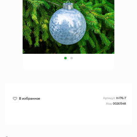
Артикул:
H-176-7
Код:
00261548