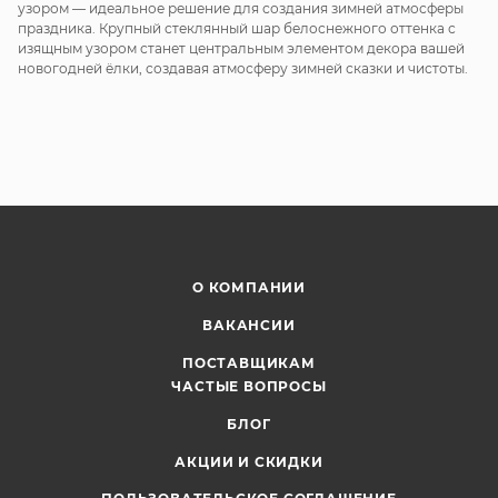
узором — идеальное решение для создания зимней атмосферы
праздника. Крупный стеклянный шар белоснежного оттенка с
изящным узором станет центральным элементом декора вашей
новогодней ёлки, создавая атмосферу зимней сказки и чистоты.
О КОМПАНИИ
ВАКАНСИИ
ПОСТАВЩИКАМ
ЧАСТЫЕ ВОПРОСЫ
БЛОГ
АКЦИИ И СКИДКИ