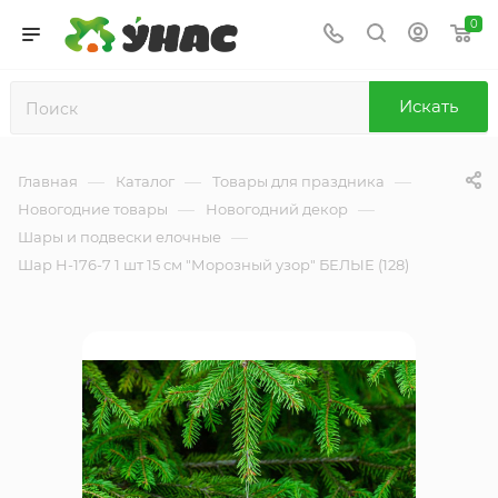
0
Искать
—
—
—
Главная
Каталог
Товары для праздника
—
—
Новогодние товары
Новогодний декор
—
Шары и подвески елочные
Шар H-176-7 1 шт 15 см "Морозный узор" БЕЛЫЕ (128)