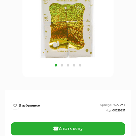
Артикул:
9222-23-1
Код:
00229291
Узнать цену