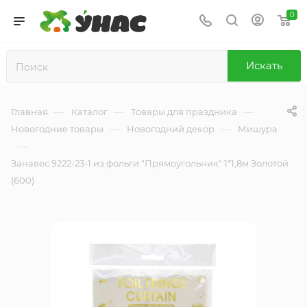
0
Искать
—
—
—
Главная
Каталог
Товары для праздника
—
—
Новогодние товары
Новогодний декор
Мишура
—
Занавес 9222-23-1 из фольги "Прямоугольник" 1*1,8м Золотой
(600)