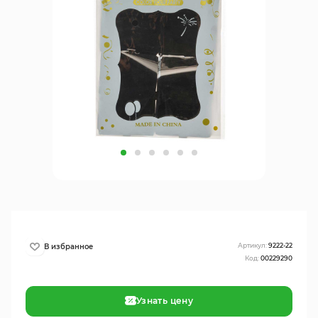
Артикул:
9222-22
Код:
00229290
Узнать цену