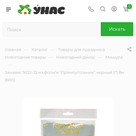
0
Искать
—
—
—
Главная
Каталог
Товары для праздника
—
—
Новогодние товары
Новогодний декор
Мишура
—
Занавес 9222-22 из фольги "Прямоугольник" черный 1*1,8м
(600)