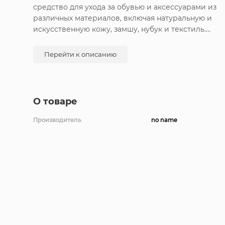
средство для ухода за обувью и аксессуарами из
различных материалов, включая натуральную и
искусственную кожу, замшу, нубук и текстиль.
Эффективная формула обеспечивает надежную
защиту от влаги, пыли и грязи, сохраняя
Перейти к описанию
оригинальный цвет и текстуру материала.
О товаре
Производитель
no name