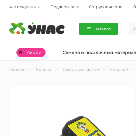
Как покупать
Поддержка
Сотрудничество
О
Каталог
Акции
Семена и посадочный материа
—
—
—
—
Главная
Каталог
Товары для дома
Уборка