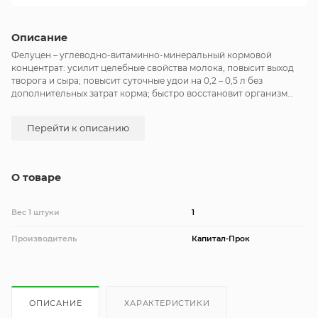
Описание
Фелуцен – углеводно-витаминно-минеральный кормовой
концентрат: усилит целебные свойства молока, повысит выход
творога и сыра; повысит суточные удои на 0,2 – 0,5 л без
дополнительных затрат корма; быстро восстановит организм
ослабленных животных после болезни и окота; обеспечит
высокое качество пуха и шерсти; предотвратит болезни кожи;
Перейти к описанию
сократит сроки откорма и половое созревание молодняка;
предупредит расстройства пищеварения, болезни копыт и
суставов, хромоту; улучшит поедаемость и усвояемость грубых,
сочных и зерновых кормов.
О товаре
Вес 1 штуки
1
Производитель
Капитал-Прок
ОПИСАНИЕ
ХАРАКТЕРИСТИКИ