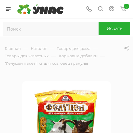
0
Искать
—
—
—
Главная
Каталог
Товары для дома
—
—
Товары для животных
Кормовые добавки
Фелуцен пакет 1 кг для коз, овец гранулы