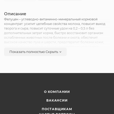
Описание
Фелуцен – углеводно-витаминно-минеральный кормовой
концентрат: усилит целебные свойства молока, повысит выход
творога и сыра; повысит суточные удои на 0,2 – 0,5 л без
дополнительных затрат корма; быстро восстановит организм
ослабленных животных после болезни и окота; обеспечит
высокое качество пуха и шерсти; предотвратит болезни кожи;
сократит сроки откорма и половое созревание молодняка;
предупредит расстройства пищеварения, болезни копыт и
Показать полностью
Скрыть
суставов, хромоту; улучшит поедаемость и усвояемость грубых,
сочных и зерновых кормов.
О КОМПАНИИ
ВАКАНСИИ
ПОСТАВЩИКАМ