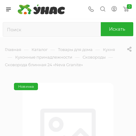
0
Искать
—
—
—
Главная
Каталог
Товары для дома
Кухня
—
—
—
Кухонные принадлежности
Сковороды
Сковорода блинная 24 «Neva Granite»
Новинка