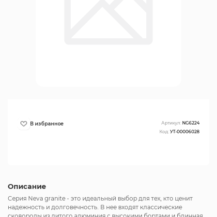
Артикул:
NG6224
Код:
УТ-00006028
Описание
Серия Neva granite - это идеальный выбор для тех, кто ценит
надежность и долговечность. В нее входят классические
сковороды из литого алюминия с высокими бортами и блинная