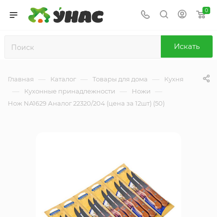
0
Искать
—
—
—
Главная
Каталог
Товары для дома
Кухня
—
—
—
Кухонные принадлежности
Ножи
Нож NA1629 Аналог 22320/204 (цена за 12шт) (50)