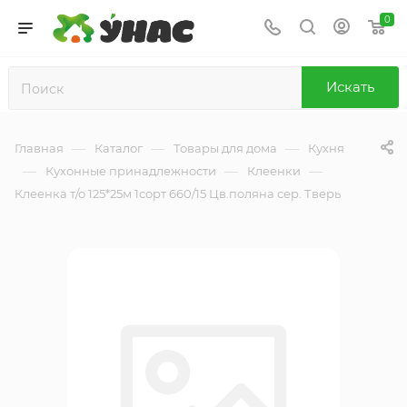
0
Искать
—
—
—
Главная
Каталог
Товары для дома
Кухня
—
—
—
Кухонные принадлежности
Клеенки
Клеенка т/о 125*25м 1сорт 660/15 Цв.поляна сер. Тверь