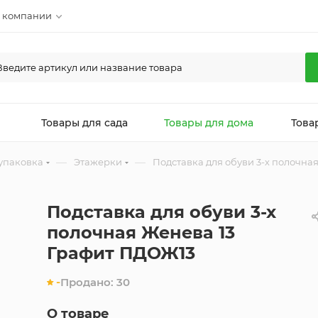
 компании
л
Товары для сада
Товары для дома
Това
—
—
упаковка
Этажерки
Подставка для обуви 3-х полочна
Подставка для обуви 3-х
полочная Женева 13
Графит ПДОЖ13
-
Продано:
30
О товаре