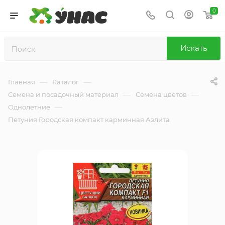
0
Искать
—
—
Главная
Каталог
—
—
Семена и посадочный материал
Семена цветов
—
Однолетние
Петуния Городская компакт карминная Аэлита