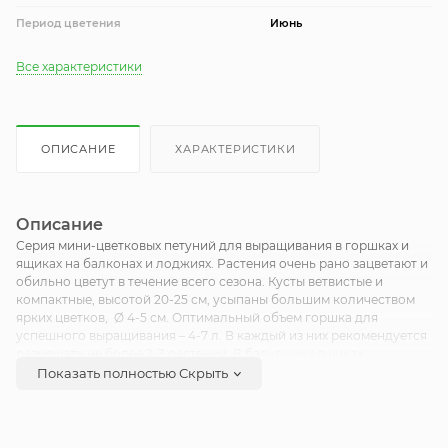
Период цветения
Июнь
Все характеристики
ОПИСАНИЕ
ХАРАКТЕРИСТИКИ
Описание
Серия мини-цветковых петуний для выращивания в горшках и
ящиках на балконах и лоджиях. Растения очень рано зацветают и
обильно цветут в течение всего сезона. Кусты ветвистые и
компактные, высотой 20-25 см, усыпаны большим количеством
ярких цветков, Ø 4-5 см. Оптимальный объем горшка для
успешного выращивания – 4-7 л. В каждый из них рекомендуется
размещать не более 2-3 растений. В балконных ящиках
расстояние между петуниями не менее 20 см. Серия подходит
Показать полностью
Скрыть
для садовых цветников. Для формирования куста возможна
прищипка.