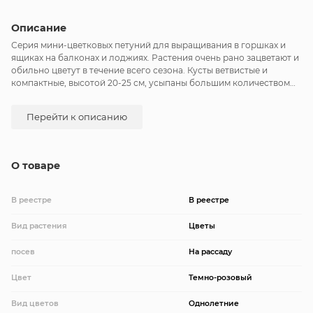
Описание
Серия мини-цветковых петуний для выращивания в горшках и
ящиках на балконах и лоджиях. Растения очень рано зацветают и
обильно цветут в течение всего сезона. Кусты ветвистые и
компактные, высотой 20-25 см, усыпаны большим количеством
ярких цветков, Ø 4-5 см. Оптимальный объем горшка для
успешного выращивания – 4-7 л. В каждый из них рекомендуется
Перейти к описанию
размещать не более 2-3 растений. В балконных ящиках
расстояние между петуниями не менее 20 см. Серия подходит
для садовых цветников. Для формирования куста возможна
прищипка.
О товаре
В реестре
В реестре
Вид растения
Цветы
посев
На рассаду
Цвет
Темно-розовый
Вид цветов
Однолетние