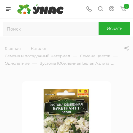
0
Искать
—
—
Главная
Каталог
—
—
Семена и посадочный материал
Семена цветов
—
Однолетние
Эустома Юбилейная Белая Аэлита Ц