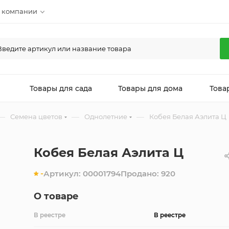
 компании
л
Товары для сада
Товары для дома
Това
—
—
—
Семена цветов
Однолетние
Кобея Белая Аэлита Ц
Кобея Белая Аэлита Ц
-
Артикул:
00001794
Продано:
920
О товаре
В реестре
В реестре