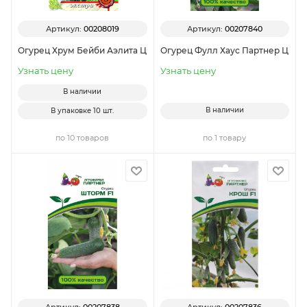
Артикул:
00208019
Артикул:
00207840
Огурец Хрум Бейби Аэлита Ц
Огурец Фулл Хаус Партнер Ц
Узнать цену
Узнать цену
В наличии
В наличии
В упаковке
10 шт.
по 10 товаров
по 1 товару
Артикул:
00207838
Артикул:
00207836