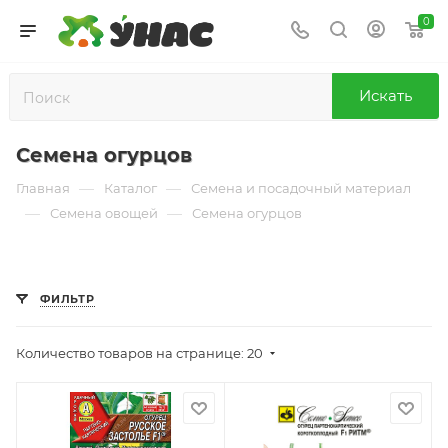
0
Искать
Семена огурцов
—
—
Главная
Каталог
Семена и посадочный материал
—
—
Семена овощей
Семена огурцов
ФИЛЬТР
Количество товаров на странице: 20