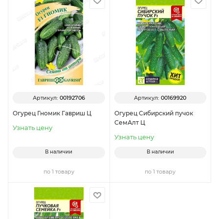
Артикул:
00192706
Артикул:
00169920
Огурец Гномик Гавриш Ц
Огурец Сибирский пучок
СемАлт Ц
Узнать цену
Узнать цену
В наличии
В наличии
по 1 товару
по 1 товару