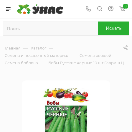
0
Искать
—
—
Главная
Каталог
—
—
Семена и посадочный материал
Семена овощей
—
Семена бобовых
Бобы Русские черные 10 шт Гавриш Ц