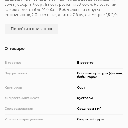
семян) сахарный сорт. Высота растения 50-60 см. На растении
завязывается от 6 до 16 бобов. Бобы слегка изогнутые,
морщинистые, 2-3-семянные, длиной 7-8 см, диаметром 1,5-2,0 см.
При созревании бобы не растрескиваются. Семена удлиненно-
овальные, при созревании темно-фиолетовые. Створки мясистые,
Перейти к описанию
нежные, в технической спелости зеленые. Растение переносит
заморозки. Посев в открытый грунт проводится в конце апреля —
начале мая, на глубину 5 см. Схема посева: 20х60 см.
Урожайность 0,5-0,8 кг/м2.
О товаре
В реестре
В реестре
Вид растения
Бобовые культуры (фасоль,
бобы, горох)
Категория
Сорт
тип растения/высота
Кустовой
Срок созревания
Среднеранний
Условия выращивания
Открытый грунт