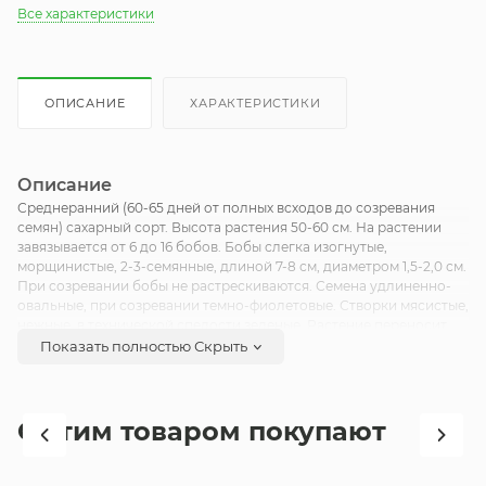
Все характеристики
ОПИСАНИЕ
ХАРАКТЕРИСТИКИ
Описание
Среднеранний (60-65 дней от полных всходов до созревания
семян) сахарный сорт. Высота растения 50-60 см. На растении
завязывается от 6 до 16 бобов. Бобы слегка изогнутые,
морщинистые, 2-3-семянные, длиной 7-8 см, диаметром 1,5-2,0 см.
При созревании бобы не растрескиваются. Семена удлиненно-
овальные, при созревании темно-фиолетовые. Створки мясистые,
нежные, в технической спелости зеленые. Растение переносит
заморозки. Посев в открытый грунт проводится в конце апреля —
Показать полностью
Скрыть
начале мая, на глубину 5 см. Схема посева: 20х60 см.
Урожайность 0,5-0,8 кг/м2.
С этим товаром покупают