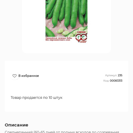
Артикул:
235
Код:
00083313
Товар продается по 10 штук
Описание
Среднеранний (60-65 дней от полных всходов до созревания