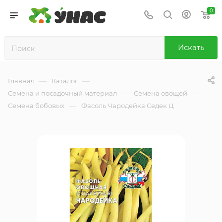
0
Искать
—
—
Главная
Каталог
—
—
Семена и посадочный материал
Семена овощей
—
Семена бобовых
Фасоль Чародейка Седек Ц