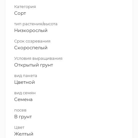
Категория
Сорт
тип растения/высота
Низкорослый
Срок созревания
Скороспелый
Условия выращивания
Открытый грунт
вид пакета
Цветной
вид семян
Семена
посев
В грунт
Цвет
Желтый