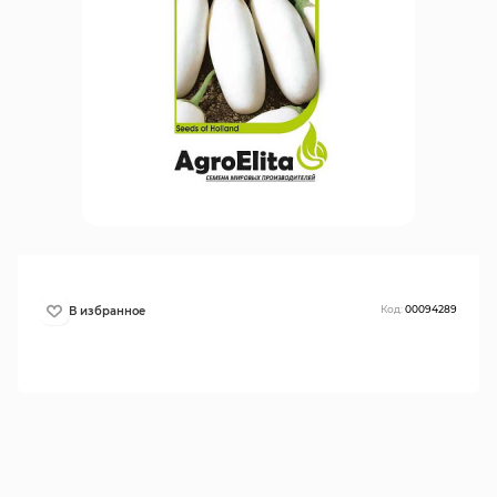
Код:
00094289