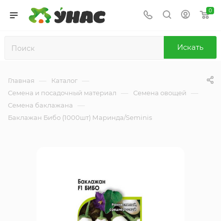
0
Искать
—
—
Главная
Каталог
—
—
Семена и посадочный материал
Семена овощей
—
Семена баклажана
Баклажан Бибо (1000шт) Маринда/Seminis