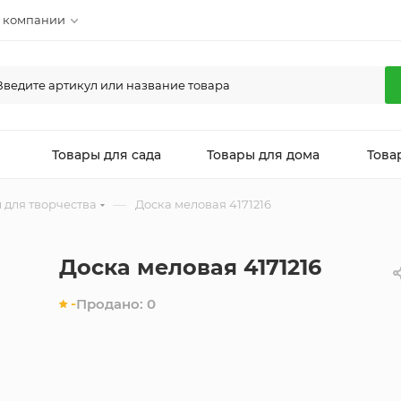
 компании
л
Товары для сада
Товары для дома
Това
—
 для творчества
Доска меловая 4171216
Доска меловая 4171216
-
Продано:
0