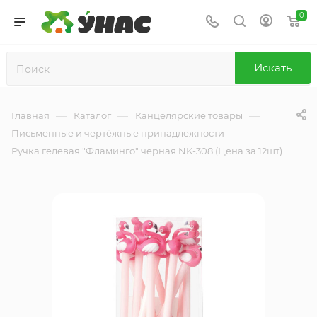
0
Искать
—
—
—
Главная
Каталог
Канцелярские товары
—
Письменные и чертёжные принадлежности
Ручка гелевая "Фламинго" черная NK-308 (Цена за 12шт)