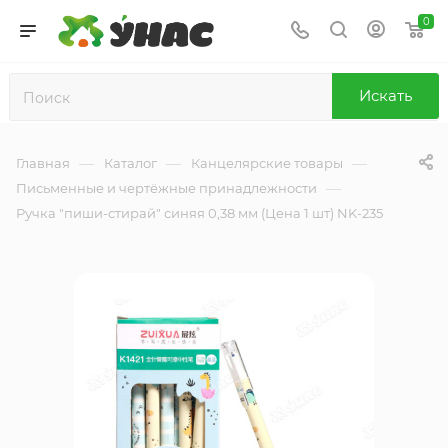
0
Искать
—
—
—
Главная
Каталог
Канцелярские товары
—
Письменные и чертёжные принадлежности
Ручка "пиши-стирай" синяя 0,38 мм (Цена 1 шт) NK-235