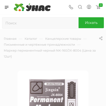
0
Искать
—
—
—
Главная
Каталог
Канцелярские товары
—
Письменные и чертёжные принадлежности
Маркер перманентный черный NK-160/JX-8004 (Цена за
12шт)