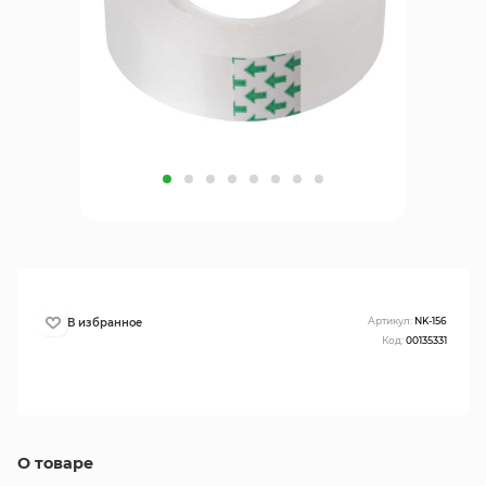
Артикул:
NK-156
Код:
00135331
О товаре