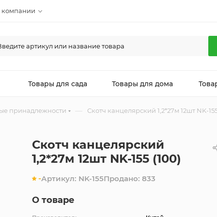
 компании
л
Товары для сада
Товары для дома
Това
—
ые принадлежности
Скотч канцелярский 1,2*27м 12шт NK-155
Скотч канцелярский
1,2*27м 12шт NK-155 (100)
-
Артикул:
NK-155
Продано:
833
О товаре