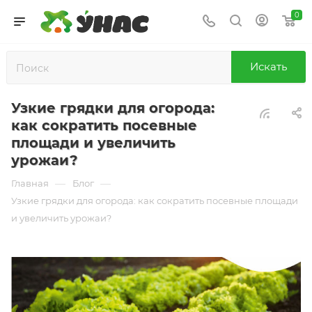
0
Искать
Узкие грядки для огорода:
как сократить посевные
площади и увеличить
урожаи?
—
—
Главная
Блог
Узкие грядки для огорода: как сократить посевные площади
и увеличить урожаи?