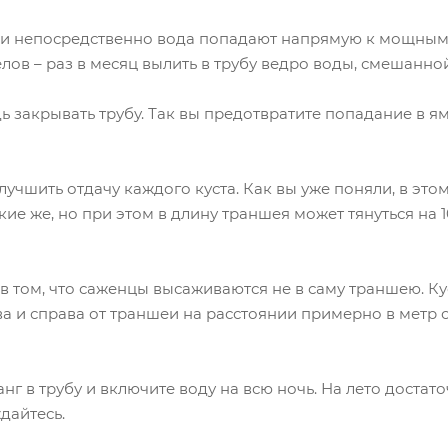
 и непосредственно вода попадают напрямую к мощным
делов – раз в месяц вылить в трубу ведро воды, смешан
 закрывать трубу. Так вы предотвратите попадание в я
чшить отдачу каждого куста. Как вы уже поняли, в этом
кие же, но при этом в длину траншея может тянуться на 
 в том, что саженцы высаживаются не в саму траншею. 
а и справа от траншеи на расстоянии примерно в метр 
г в трубу и включите воду на всю ночь. На лето достат
дайтесь.