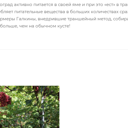
град активно питается в своей яме и при это «ест» в т
ебляет питательные вещества в больших количествах сра
ермеры Галкины, внедрившие траншейный метод, собира
больше, чем на обычном кусте!