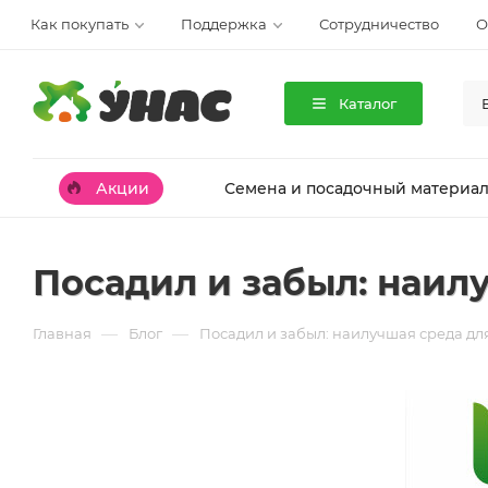
Как покупать
Поддержка
Сотрудничество
О
Каталог
Акции
Семена и посадочный материа
Посадил и забыл: наил
—
—
Главная
Блог
Посадил и забыл: наилучшая среда дл