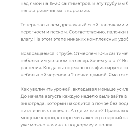
над ямой на 15-20 сантиметров. В эту трубу мы
невосприимчивых к коррозии.
Теперь засыпаем дренажный слой палочками и
перегноем и песком. Соответственно, палочки
влагу. На этом этапе никаких комплексных уд
Возвращаемся к трубе. Отмеряем 10-15 сантиме
небольшим уклоном на север. Зачем уклон? Все
растения. Когда вы нормально зафиксируете са
небольшой черенок в 2 почки длиной. Яма готов
Как увеличить урожай, вкладывая меньше усил
До начала августа каждую неделю выливайте в т
винограда, который находится в почве без вод
питательных веществ. А где их взять? Правильн
мощные корни, которыми саженец в первый же 
уже можно начинать подкормку и полив.