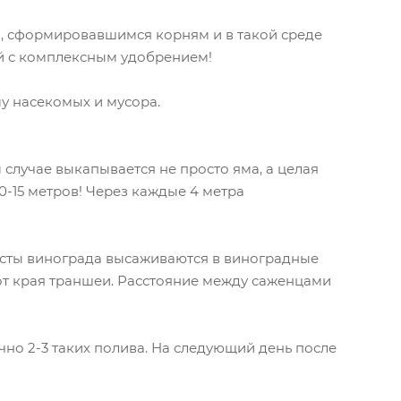
, сформировавшимся корням и в такой среде
ной с комплексным удобрением!
му насекомых и мусора.
 случае выкапывается не просто яма, а целая
10-15 метров! Через каждые 4 метра
Кусты винограда высаживаются в виноградные
от края траншеи. Расстояние между саженцами
очно 2-3 таких полива. На следующий день после