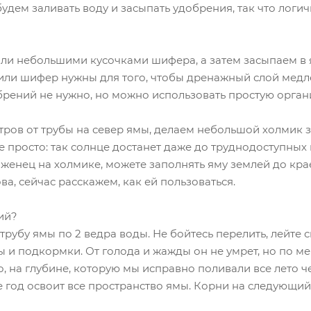
 будем заливать воду и засыпать удобрения, так что логи
ли небольшими кусочками шифера, а затем засыпаем в 
 или шифер нужны для того, чтобы дренажный слой мед
обрений не нужно, но можно использовать простую орга
тров от трубы на север ямы, делаем небольшой холмик 
 просто: так солнце достанет даже до труднодоступных 
женец на холмике, можете заполнять яму землей до кра
а, сейчас расскажем, как ей пользоваться.
ий?
рубу ямы по 2 ведра воды. Не бойтесь перелить, лейте 
ы и подкормки. От голода и жажды он не умрет, но по ме
о, на глубине, которую мы исправно поливали все лето ч
год освоит все пространство ямы. Корни на следующий 