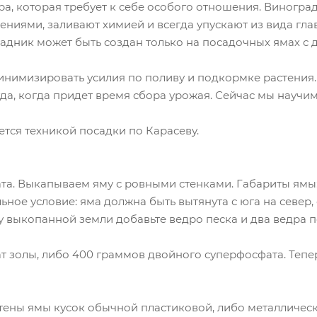
ура, которая требует к себе особого отношения. Виногр
ениями, заливают химией и всегда упускают из вида гла
радник может быть создан только на посадочных ямах с
инимизировать усилия по поливу и подкормке растения
да, когда придет время сбора урожая. Сейчас мы научим
тся техникой посадки по Карасеву.
ата. Выкапываем яму с ровными стенками. Габариты ямы:
льное условие: яма должна быть вытянута с юга на севе
чу выкопанной земли добавьте ведро песка и два ведра п
ат золы, либо 400 граммов двойного суперфосфата. Тепе
ены ямы кусок обычной пластиковой, либо металлическ