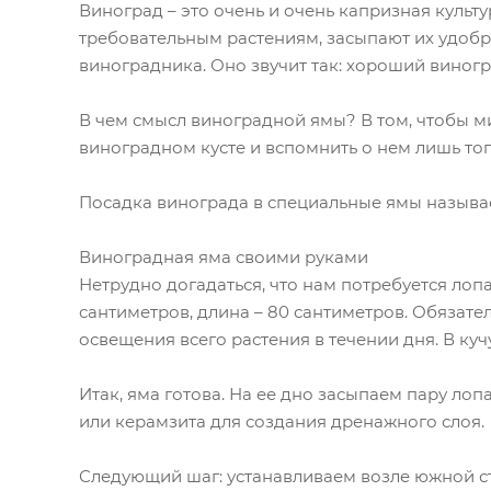
Виноград – это очень и очень капризная культ
требовательным растениям, засыпают их удобр
виноградника. Оно звучит так: хороший виног
В чем смысл виноградной ямы? В том, чтобы м
виноградном кусте и вспомнить о нем лишь тог
Посадка винограда в специальные ямы называе
Виноградная яма своими руками
Нетрудно догадаться, что нам потребуется лоп
сантиметров, длина – 80 сантиметров. Обязате
освещения всего растения в течении дня. В ку
Итак, яма готова. На ее дно засыпаем пару лоп
или керамзита для создания дренажного слоя.
Следующий шаг: устанавливаем возле южной ст