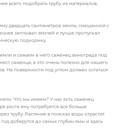
чнее всего подобрать трубу из материалов,
яму двадцать сантиметров земли, смешанной с
леннее заплывал землей и лучше пропускал
ническую подкормку.
земли и сажаем в него саженец винограда под
мест саженца, а это очень полезно для нашего
ев. На поверхности под углом должен остаться
смело. Что мы имеем? У нас есть саженец
ре роста ему потребуется все больше
ерез трубу. Растение в поисках воды отрастит
год доберутся до самых глубин ямы и здесь