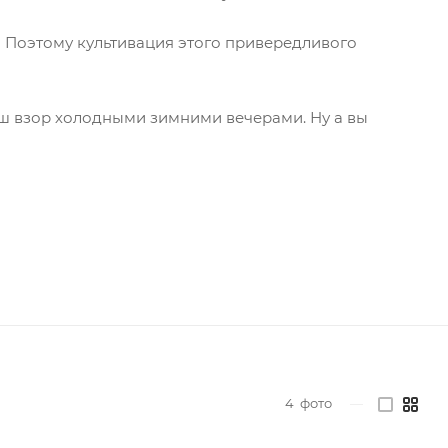
в! Поэтому культивация этого привередливого
аш взор холодными зимними вечерами. Ну а вы
4
фото
—