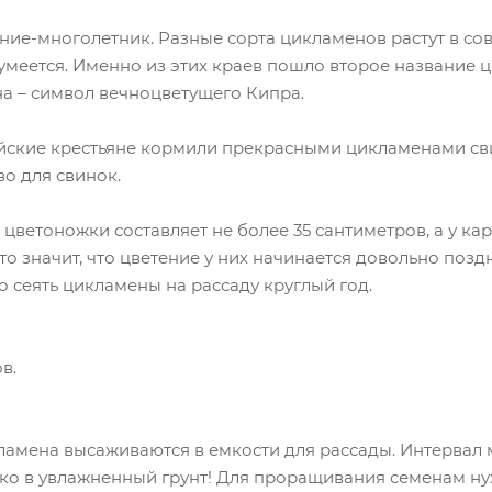
ие-многолетник. Разные сорта цикламенов растут в сов
умеется. Именно из этих краев пошло второе название ц
а – символ вечноцветущего Кипра.
ейские крестьяне кормили прекрасными цикламенами св
о для свинок.
цветоножки составляет не более 35 сантиметров, а у кар
о значит, что цветение у них начинается довольно позд
 сеять цикламены на рассаду круглый год.
в.
ламена высаживаются в емкости для рассады. Интервал
ько в увлажненный грунт! Для проращивания семенам ну