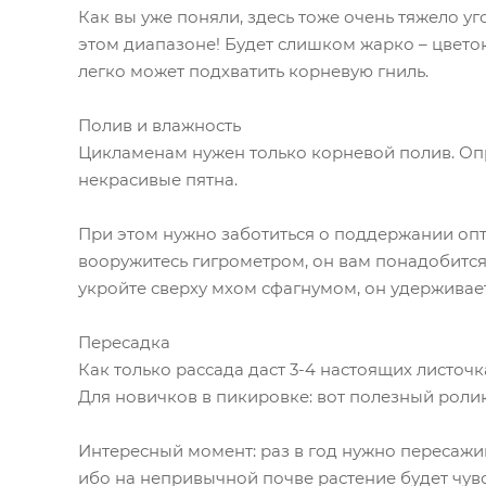
Как вы уже поняли, здесь тоже очень тяжело уг
этом диапазоне! Будет слишком жарко – цветок 
легко может подхватить корневую гниль.
Полив и влажность
Цикламенам нужен только корневой полив. Опры
некрасивые пятна.
При этом нужно заботиться о поддержании опт
вооружитесь гигрометром, он вам понадобится
укройте сверху мхом сфагнумом, он удерживает
Пересадка
Как только рассада даст 3-4 настоящих листочк
Для новичков в пикировке: вот полезный ролик
Интересный момент: раз в год нужно пересажива
ибо на непривычной почве растение будет чувс