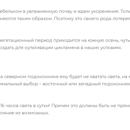
ебельком в увлажненную почву и ждем укоренения. Тольк
няются таким образом. Поэтому это своего рода лотерея
вегетационный период приходится на южную осень, чут
оздать для культивации цикламена в наших условиях.
а северном подоконнике ему будет не хватать света, на
оптимальный выбор – восточный или западный подоконник
16 часов света в сутки! Причем это должны быть не прям
тояние из возможных.