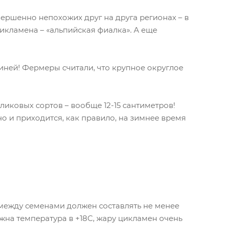
ершенно непохожих друг на друга регионах – в
икламена – «альпийская фиалка». А еще
иней! Фермеры считали, что крупное округлое
ликовых сортов – вообще 12-15 сантиметров!
но и приходится, как правило, на зимнее время
 между семенами должен составлять не менее
жна температура в +18С, жару цикламен очень