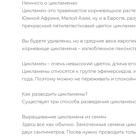
Немного о цикламенах
Цикламен-это травянистое корневищное растен
Южной Африке, Малой Азии, ну и в Европе, раз
прекрасный пятилепестковый цветок цикламен
Вы будете удивлены, но в средние века европ
корневище цикламена – излюбленное лакомств
Цикламен – очень невысокий цветок, длина его 
Цикламены относятся к группе эфемероидов, эт
года. Поэтому можно не переживать и спокойно
Как разводить цикламены?
Существует три способа разведения цикламено
Выращивание цикламена из семян
Здесь все как обычно. Замоченные семена цик
двух сантиметров. Посев нужно проводить тол