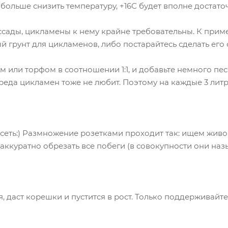
больше снизить температуру, +16С будет вполне достато
ссады, цикламены к нему крайне требовательны. К прим
й грунт для цикламенов, либо постарайтесь сделать его 
м или торфом в соотношении 1:1, и добавьте немного пе
ереда цикламен тоже не любит. Поэтому на каждые 3 лит
осеть:) Размножение розетками проходит так: ищем жив
о аккуратно обрезать все побеги (в совокупности они на
, даст корешки и пустится в рост. Только поддерживайте