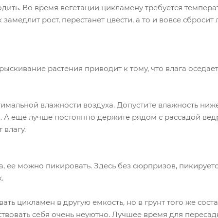
одить. Во время вегетации цикламену требуется температ
замедлит рост, перестанет цвести, а то и вовсе сбросит
скивание растения приводит к тому, что влага оседает 
имальной влажности воздуха. Допустите влажность ниже
. А еще лучше постоянно держите рядом с рассадой ведр
 влагу.
а, ее можно пикировать. Здесь без сюрпризов, пикируетс
.
ть цикламен в другую емкость, но в грунт того же соста
твовать себя очень неуютно. Лучшее время для пересадки