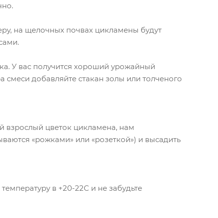
чно.
еру, на щелочных почвах цикламены будут
сами.
ска. У вас получится хороший урожайный
ра смеси добавляйте стакан золы или толченого
ой взрослый цветок цикламена, нам
зываются «рожками» или «розеткой») и высадить
 температуру в +20-22С и не забудьте