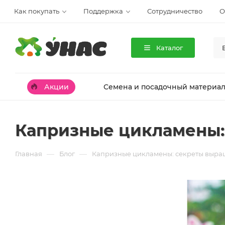
Как покупать
Поддержка
Сотрудничество
О
Каталог
Акции
Семена и посадочный материа
Капризные цикламены: 
—
—
Главная
Блог
Капризные цикламены: секреты выращ